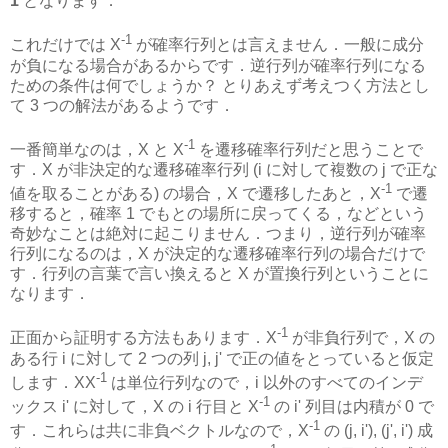
1
となります．
-1
これだけでは X
が確率行列とは言えません．一般に成分
が負になる場合があるからです．逆行列が確率行列になる
ための条件は何でしょうか？ とりあえず考えつく方法とし
て 3 つの解法があるようです．
-1
一番簡単なのは，X と X
を遷移確率行列だと思うことで
す．X が非決定的な遷移確率行列 (i に対して複数の j で正な
-1
値を取ることがある) の場合，X で遷移したあと，X
で遷
移すると，確率 1 でもとの場所に戻ってくる，などという
奇妙なことは絶対に起こりません．つまり，逆行列が確率
行列になるのは，X が決定的な遷移確率行列の場合だけで
す．行列の言葉で言い換えると X が置換行列ということに
なります．
-1
正面から証明する方法もあります．X
が非負行列で，X の
ある行 i に対して 2 つの列 j, j' で正の値をとっていると仮定
-1
します．XX
は単位行列なので，i 以外のすべてのインデ
-1
ックス i' に対して，X の i 行目と X
の i' 列目は内積が 0 で
-1
す．これらは共に非負ベクトルなので，X
の (j, i'), (j', i') 成