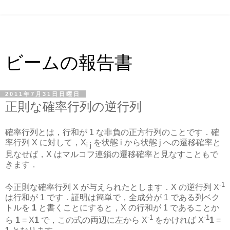
ビームの報告書
2011年7月31日日曜日
正則な確率行列の逆行列
確率行列とは，行和が 1 な非負の正方行列のことです．確
率行列 X に対して，X
を状態 i から状態 j への遷移確率と
i j
見なせば，X はマルコフ連鎖の遷移確率と見なすこともで
きます．
-1
今正則な確率行列 X が与えられたとします．X の逆行列 X
は行和が 1 です．証明は簡単で，全成分が 1 である列ベク
トルを
1
と書くことにすると，X の行和が 1 であることか
-1
-1
ら
1
= X
1
で，この式の両辺に左から X
をかければ X
1
=