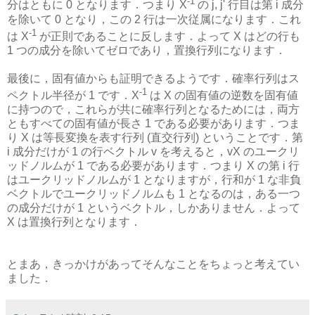
-1
分はともに 0 となります．つまり X
の j, j' 行目は第 i 成分
を除いて 0 となり，この 2 行は一次従属になります．これ
-1
は X
が正則であることに反します．よって X はどの行も
1 つの成分を除いてゼロであり，置換行列になります．
最後に，固有値からも証明できるようです．確率行列はス
-1
ペクトル半径が 1 です．X
は X の固有値の逆数を固有値
に持つので，これらが共に確率行列となるためには，両方
ともすべての固有値が長さ 1 である必要があります．つま
り X は等長変換を表す行列 (直交行列) ということです．第
i 成分だけが 1 の行ベクトル v を考えると，vX のユークリ
ッドノルムが 1 である必要があります．つまり X の第 i 行
はユークリッドノルムが 1 となりますが，行和が 1 な非負
ベクトルでユークリッドノルムも 1 となるのは，ある一つ
の成分だけが 1 というベクトル，しかありません．よって
X は置換行列となります．
とまあ，きっかけがあってそんなことをちょっと考えてい
ました．